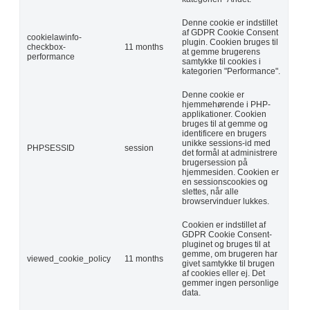
Denne cookie er indstillet
af GDPR Cookie Consent
cookielawinfo-
plugin. Cookien bruges til
checkbox-
11 months
at gemme brugerens
performance
samtykke til cookies i
kategorien "Performance".
Denne cookie er
hjemmehørende i PHP-
applikationer. Cookien
bruges til at gemme og
identificere en brugers
unikke sessions-id med
PHPSESSID
session
det formål at administrere
brugersession på
hjemmesiden. Cookien er
en sessionscookies og
slettes, når alle
browservinduer lukkes.
Cookien er indstillet af
GDPR Cookie Consent-
pluginet og bruges til at
gemme, om brugeren har
viewed_cookie_policy
11 months
givet samtykke til brugen
af cookies eller ej. Det
gemmer ingen personlige
data.