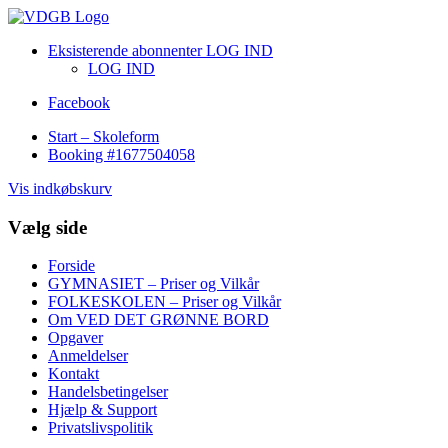
Eksisterende abonnenter LOG IND
LOG IND
Facebook
Start – Skoleform
Booking #1677504058
Vis indkøbskurv
Vælg side
Forside
GYMNASIET – Priser og Vilkår
FOLKESKOLEN – Priser og Vilkår
Om VED DET GRØNNE BORD
Opgaver
Anmeldelser
Kontakt
Handelsbetingelser
Hjælp & Support
Privatslivspolitik