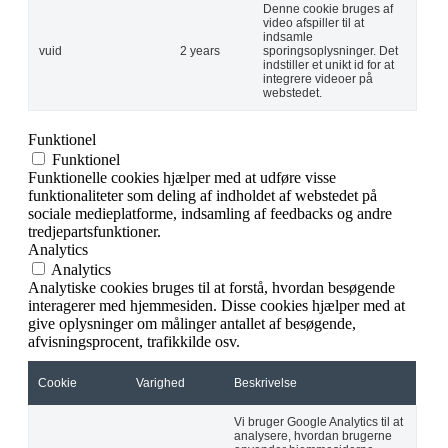
Denne cookie bruges af
video afspiller til at
indsamle
vuid
2 years
sporingsoplysninger. Det
indstiller et unikt id for at
integrere videoer på
webstedet.
Funktionel
Funktionel
Funktionelle cookies hjælper med at udføre visse
funktionaliteter som deling af indholdet af webstedet på
sociale medieplatforme, indsamling af feedbacks og andre
tredjepartsfunktioner.
Analytics
Analytics
Analytiske cookies bruges til at forstå, hvordan besøgende
interagerer med hjemmesiden. Disse cookies hjælper med at
give oplysninger om målinger antallet af besøgende,
afvisningsprocent, trafikkilde osv.
Cookie
Varighed
Beskrivelse
Vi bruger Google Analytics til at
analysere, hvordan brugerne