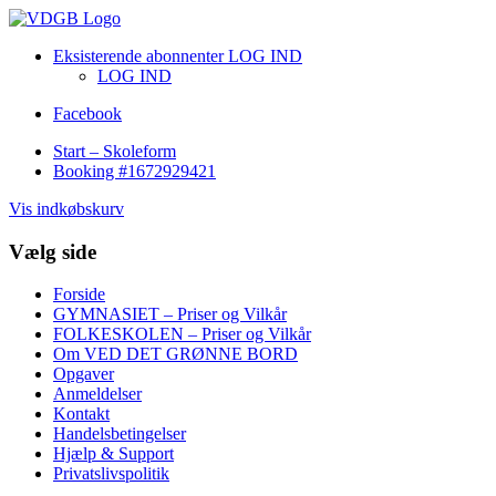
Eksisterende abonnenter LOG IND
LOG IND
Facebook
Start – Skoleform
Booking #1672929421
Vis indkøbskurv
Vælg side
Forside
GYMNASIET – Priser og Vilkår
FOLKESKOLEN – Priser og Vilkår
Om VED DET GRØNNE BORD
Opgaver
Anmeldelser
Kontakt
Handelsbetingelser
Hjælp & Support
Privatslivspolitik