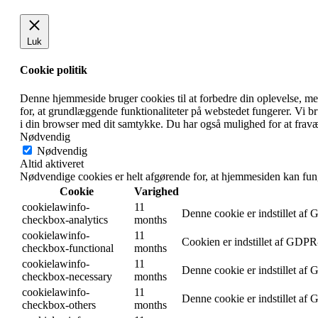
Luk
Cookie politik
Denne hjemmeside bruger cookies til at forbedre din oplevelse, m
for, at grundlæggende funktionaliteter på webstedet fungerer. Vi 
i din browser med dit samtykke. Du har også mulighed for at fravæ
Nødvendig
Nødvendig
Altid aktiveret
Nødvendige cookies er helt afgørende for, at hjemmesiden kan fun
Cookie
Varighed
cookielawinfo-
11
Denne cookie er indstillet af
checkbox-analytics
months
cookielawinfo-
11
Cookien er indstillet af GDPR-
checkbox-functional
months
cookielawinfo-
11
Denne cookie er indstillet af
checkbox-necessary
months
cookielawinfo-
11
Denne cookie er indstillet af
checkbox-others
months