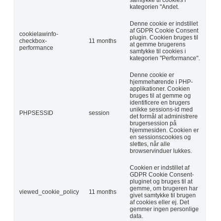
kategorien "Andet.
Denne cookie er indstillet
af GDPR Cookie Consent
cookielawinfo-
plugin. Cookien bruges til
checkbox-
11 months
at gemme brugerens
performance
samtykke til cookies i
kategorien "Performance".
Denne cookie er
hjemmehørende i PHP-
applikationer. Cookien
bruges til at gemme og
identificere en brugers
unikke sessions-id med
PHPSESSID
session
det formål at administrere
brugersession på
hjemmesiden. Cookien er
en sessionscookies og
slettes, når alle
browservinduer lukkes.
Cookien er indstillet af
GDPR Cookie Consent-
pluginet og bruges til at
gemme, om brugeren har
viewed_cookie_policy
11 months
givet samtykke til brugen
af cookies eller ej. Det
gemmer ingen personlige
data.