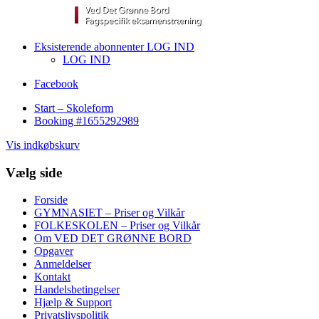
Eksisterende abonnenter LOG IND
LOG IND
Facebook
Start – Skoleform
Booking #1655292989
Vis indkøbskurv
Vælg side
Forside
GYMNASIET – Priser og Vilkår
FOLKESKOLEN – Priser og Vilkår
Om VED DET GRØNNE BORD
Opgaver
Anmeldelser
Kontakt
Handelsbetingelser
Hjælp & Support
Privatslivspolitik