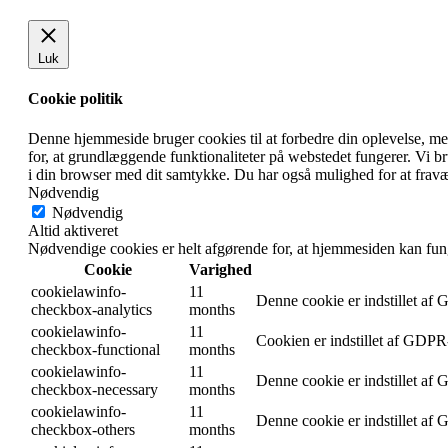
Luk
Cookie politik
Denne hjemmeside bruger cookies til at forbedre din oplevelse, m
for, at grundlæggende funktionaliteter på webstedet fungerer. Vi 
i din browser med dit samtykke. Du har også mulighed for at fravæ
Nødvendig
Nødvendig
Altid aktiveret
Nødvendige cookies er helt afgørende for, at hjemmesiden kan fun
Cookie
Varighed
cookielawinfo-
11
Denne cookie er indstillet af
checkbox-analytics
months
cookielawinfo-
11
Cookien er indstillet af GDPR-
checkbox-functional
months
cookielawinfo-
11
Denne cookie er indstillet af
checkbox-necessary
months
cookielawinfo-
11
Denne cookie er indstillet af
checkbox-others
months