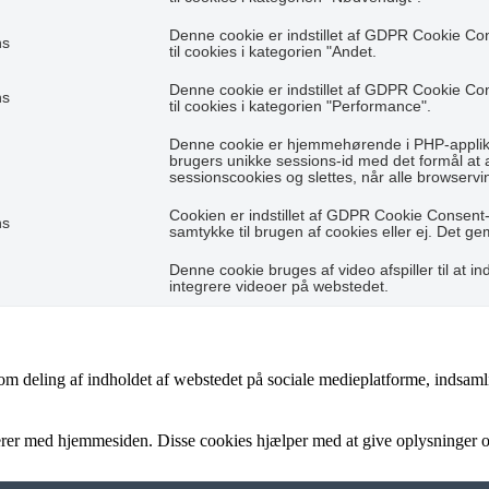
Denne cookie er indstillet af GDPR Cookie Co
hs
til cookies i kategorien "Andet.
Denne cookie er indstillet af GDPR Cookie Co
hs
til cookies i kategorien "Performance".
Denne cookie er hjemmehørende i PHP-applikat
brugers unikke sessions-id med det formål at
sessionscookies og slettes, når alle browservi
Cookien er indstillet af GDPR Cookie Consent-
hs
samtykke til brugen af cookies eller ej. Det g
Denne cookie bruges af video afspiller til at ind
integrere videoer på webstedet.
som deling af indholdet af webstedet på sociale medieplatforme, indsaml
gerer med hjemmesiden. Disse cookies hjælper med at give oplysninger om