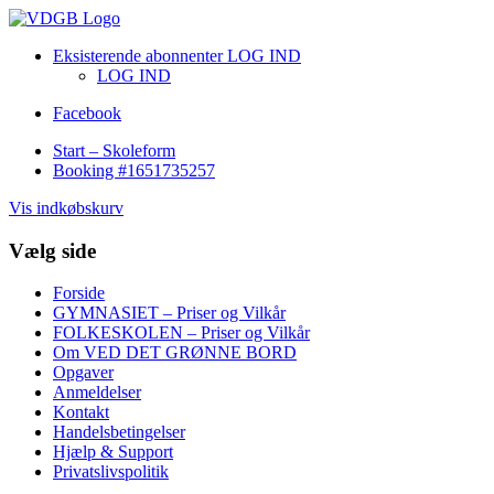
Eksisterende abonnenter LOG IND
LOG IND
Facebook
Start – Skoleform
Booking #1651735257
Vis indkøbskurv
Vælg side
Forside
GYMNASIET – Priser og Vilkår
FOLKESKOLEN – Priser og Vilkår
Om VED DET GRØNNE BORD
Opgaver
Anmeldelser
Kontakt
Handelsbetingelser
Hjælp & Support
Privatslivspolitik