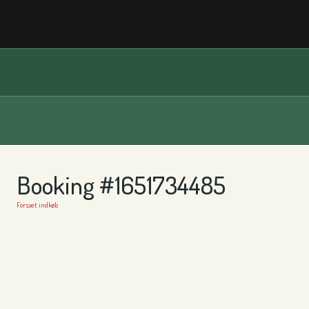
Booking #1651734485
Forsæt indkøb