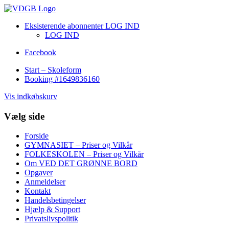
Eksisterende abonnenter LOG IND
LOG IND
Facebook
Start – Skoleform
Booking #1649836160
Vis indkøbskurv
Vælg side
Forside
GYMNASIET – Priser og Vilkår
FOLKESKOLEN – Priser og Vilkår
Om VED DET GRØNNE BORD
Opgaver
Anmeldelser
Kontakt
Handelsbetingelser
Hjælp & Support
Privatslivspolitik