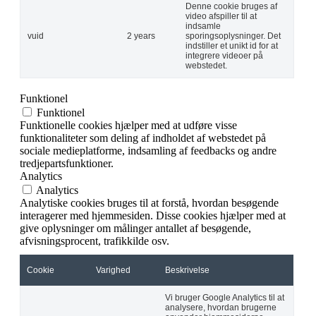
Denne cookie bruges af
video afspiller til at
indsamle
vuid
2 years
sporingsoplysninger. Det
indstiller et unikt id for at
integrere videoer på
webstedet.
Funktionel
Funktionel
Funktionelle cookies hjælper med at udføre visse
funktionaliteter som deling af indholdet af webstedet på
sociale medieplatforme, indsamling af feedbacks og andre
tredjepartsfunktioner.
Analytics
Analytics
Analytiske cookies bruges til at forstå, hvordan besøgende
interagerer med hjemmesiden. Disse cookies hjælper med at
give oplysninger om målinger antallet af besøgende,
afvisningsprocent, trafikkilde osv.
Cookie
Varighed
Beskrivelse
Vi bruger Google Analytics til at
analysere, hvordan brugerne