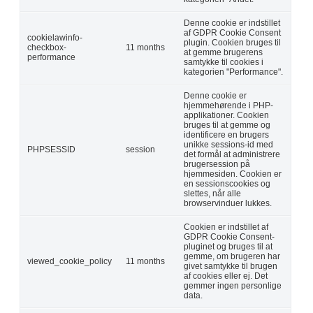
Denne cookie er indstillet
af GDPR Cookie Consent
cookielawinfo-
plugin. Cookien bruges til
checkbox-
11 months
at gemme brugerens
performance
samtykke til cookies i
kategorien "Performance".
Denne cookie er
hjemmehørende i PHP-
applikationer. Cookien
bruges til at gemme og
identificere en brugers
unikke sessions-id med
PHPSESSID
session
det formål at administrere
brugersession på
hjemmesiden. Cookien er
en sessionscookies og
slettes, når alle
browservinduer lukkes.
Cookien er indstillet af
GDPR Cookie Consent-
pluginet og bruges til at
gemme, om brugeren har
viewed_cookie_policy
11 months
givet samtykke til brugen
af cookies eller ej. Det
gemmer ingen personlige
data.