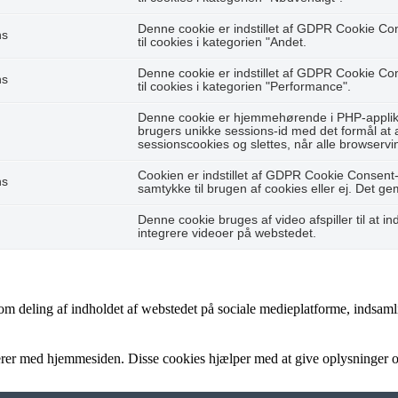
Denne cookie er indstillet af GDPR Cookie Co
hs
til cookies i kategorien "Andet.
Denne cookie er indstillet af GDPR Cookie Co
hs
til cookies i kategorien "Performance".
Denne cookie er hjemmehørende i PHP-applikat
brugers unikke sessions-id med det formål at
sessionscookies og slettes, når alle browservi
Cookien er indstillet af GDPR Cookie Consent-
hs
samtykke til brugen af cookies eller ej. Det g
Denne cookie bruges af video afspiller til at ind
integrere videoer på webstedet.
som deling af indholdet af webstedet på sociale medieplatforme, indsaml
gerer med hjemmesiden. Disse cookies hjælper med at give oplysninger om