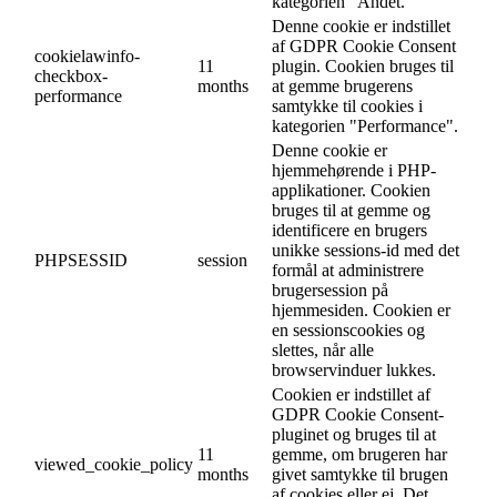
kategorien "Andet.
Denne cookie er indstillet
af GDPR Cookie Consent
cookielawinfo-
11
plugin. Cookien bruges til
checkbox-
months
at gemme brugerens
performance
samtykke til cookies i
kategorien "Performance".
Denne cookie er
hjemmehørende i PHP-
applikationer. Cookien
bruges til at gemme og
identificere en brugers
unikke sessions-id med det
PHPSESSID
session
formål at administrere
brugersession på
hjemmesiden. Cookien er
en sessionscookies og
slettes, når alle
browservinduer lukkes.
Cookien er indstillet af
GDPR Cookie Consent-
pluginet og bruges til at
11
gemme, om brugeren har
viewed_cookie_policy
months
givet samtykke til brugen
af cookies eller ej. Det