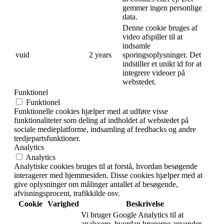
gemmer ingen personlige
data.
Denne cookie bruges af
video afspiller til at
indsamle
vuid
2 years
sporingsoplysninger. Det
indstiller et unikt id for at
integrere videoer på
webstedet.
Funktionel
Funktionel
Funktionelle cookies hjælper med at udføre visse
funktionaliteter som deling af indholdet af webstedet på
sociale medieplatforme, indsamling af feedbacks og andre
tredjepartsfunktioner.
Analytics
Analytics
Analytiske cookies bruges til at forstå, hvordan besøgende
interagerer med hjemmesiden. Disse cookies hjælper med at
give oplysninger om målinger antallet af besøgende,
afvisningsprocent, trafikkilde osv.
Cookie
Varighed
Beskrivelse
Vi bruger Google Analytics til at
analysere, hvordan brugerne anvender