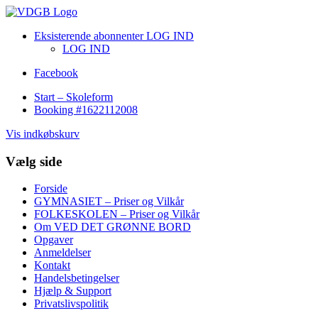
Eksisterende abonnenter LOG IND
LOG IND
Facebook
Start – Skoleform
Booking #1622112008
Vis indkøbskurv
Vælg side
Forside
GYMNASIET – Priser og Vilkår
FOLKESKOLEN – Priser og Vilkår
Om VED DET GRØNNE BORD
Opgaver
Anmeldelser
Kontakt
Handelsbetingelser
Hjælp & Support
Privatslivspolitik