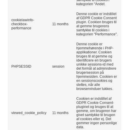
kategorien "Andet.
Denne cookie er indstillet
af GDPR Cookie Consent
cookielawinfo-
plugin. Cookien bruges til
checkbox-
11 months
at gemme brugerens
performance
samtykke til cookies i
kategorien "Performance".
Denne cookie er
hjemmehørende i PHP-
applikationer. Cookien
bruges til at gemme og
identificere en brugers
unikke sessions-id med
PHPSESSID
session
det formål at administrere
brugersession på
hjemmesiden. Cookien er
en sessionscookies og
slettes, når alle
browservinduer lukkes.
Cookien er indstillet af
GDPR Cookie Consent-
pluginet og bruges til at
gemme, om brugeren har
viewed_cookie_policy
11 months
givet samtykke til brugen
af cookies eller ej. Det
gemmer ingen personlige
data.