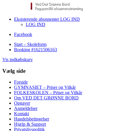
Eksisterende abonnenter LOG IND
LOG IND
Facebook
Start – Skoleform
Booking #1621506163
Vis indkøbskurv
Vælg side
Forside
GYMNASIET – Priser og Vilkår
FOLKESKOLEN – Priser og Vilkår
Om VED DET GRØNNE BORD
Opgaver
Anmeldelser
Kontakt
Handelsbetingelser
Hjælp & Support
Privatslivspolitik