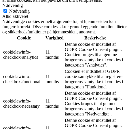
af disse cookies, kan det påvirke din browseroplevelse.
Nødvendig
Nødvendig
Altid aktiveret
Nødvendige cookies er helt afgørende for, at hjemmesiden kan
fungere korrekt. Disse cookies sikrer grundlæggende funktionaliteter
og sikkerhedsfunktioner på hjemmesiden, anonymt.
Cookie
Varighed
Beskrivelse
Denne cookie er indstillet af
GDPR Cookie Consent plugin.
cookielawinfo-
11
Cookien bruges til at gemme
checkbox-analytics
months
brugerens samtykke til cookies i
kategorien "Analytics".
Cookien er indstillet af GDPR-
cookielawinfo-
11
cookie-samtykke til at registrere
checkbox-functional
months
brugerens samtykke til cookies i
kategorien "Funktionel".
Denne cookie er indstillet af
GDPR Cookie Consent plugin.
cookielawinfo-
11
Cookies bruges til at gemme
checkbox-necessary
months
brugerens samtykke til cookies i
kategorien "Nødvendigt".
Denne cookie er indstillet af
GDPR Cookie Consent plugin.
cookielawinfo-
11