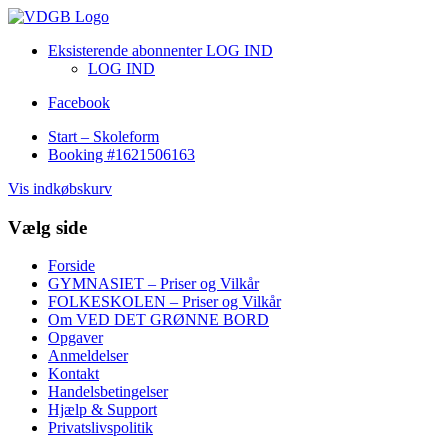
Eksisterende abonnenter LOG IND
LOG IND
Facebook
Start – Skoleform
Booking #1621506163
Vis indkøbskurv
Vælg side
Forside
GYMNASIET – Priser og Vilkår
FOLKESKOLEN – Priser og Vilkår
Om VED DET GRØNNE BORD
Opgaver
Anmeldelser
Kontakt
Handelsbetingelser
Hjælp & Support
Privatslivspolitik