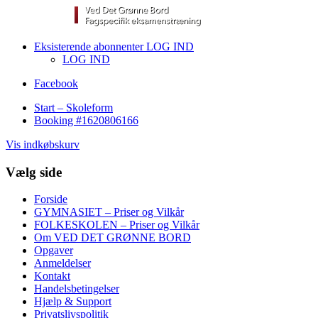
Eksisterende abonnenter LOG IND
LOG IND
Facebook
Start – Skoleform
Booking #1620806166
Vis indkøbskurv
Vælg side
Forside
GYMNASIET – Priser og Vilkår
FOLKESKOLEN – Priser og Vilkår
Om VED DET GRØNNE BORD
Opgaver
Anmeldelser
Kontakt
Handelsbetingelser
Hjælp & Support
Privatslivspolitik