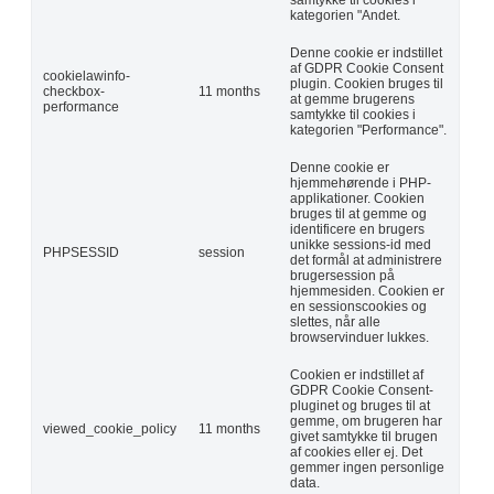
kategorien "Andet.
Denne cookie er indstillet
af GDPR Cookie Consent
cookielawinfo-
plugin. Cookien bruges til
checkbox-
11 months
at gemme brugerens
performance
samtykke til cookies i
kategorien "Performance".
Denne cookie er
hjemmehørende i PHP-
applikationer. Cookien
bruges til at gemme og
identificere en brugers
unikke sessions-id med
PHPSESSID
session
det formål at administrere
brugersession på
hjemmesiden. Cookien er
en sessionscookies og
slettes, når alle
browservinduer lukkes.
Cookien er indstillet af
GDPR Cookie Consent-
pluginet og bruges til at
gemme, om brugeren har
viewed_cookie_policy
11 months
givet samtykke til brugen
af cookies eller ej. Det
gemmer ingen personlige
data.