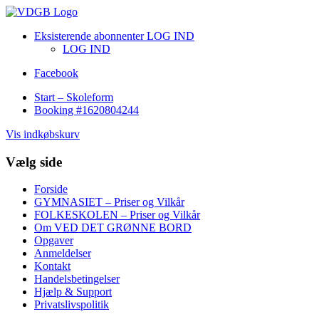
Eksisterende abonnenter LOG IND
LOG IND
Facebook
Start – Skoleform
Booking #1620804244
Vis indkøbskurv
Vælg side
Forside
GYMNASIET – Priser og Vilkår
FOLKESKOLEN – Priser og Vilkår
Om VED DET GRØNNE BORD
Opgaver
Anmeldelser
Kontakt
Handelsbetingelser
Hjælp & Support
Privatslivspolitik