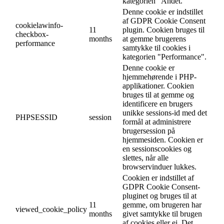
kategorien "Andet.
Denne cookie er indstillet
af GDPR Cookie Consent
cookielawinfo-
11
plugin. Cookien bruges til
checkbox-
months
at gemme brugerens
performance
samtykke til cookies i
kategorien "Performance".
Denne cookie er
hjemmehørende i PHP-
applikationer. Cookien
bruges til at gemme og
identificere en brugers
unikke sessions-id med det
PHPSESSID
session
formål at administrere
brugersession på
hjemmesiden. Cookien er
en sessionscookies og
slettes, når alle
browservinduer lukkes.
Cookien er indstillet af
GDPR Cookie Consent-
pluginet og bruges til at
11
gemme, om brugeren har
viewed_cookie_policy
months
givet samtykke til brugen
af cookies eller ej. Det