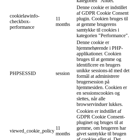
kategorien "Andet.
Denne cookie er indstillet
af GDPR Cookie Consent
cookielawinfo-
11
plugin. Cookien bruges til
checkbox-
months
at gemme brugerens
performance
samtykke til cookies i
kategorien "Performance".
Denne cookie er
hjemmehørende i PHP-
applikationer. Cookien
bruges til at gemme og
identificere en brugers
unikke sessions-id med det
PHPSESSID
session
formål at administrere
brugersession på
hjemmesiden. Cookien er
en sessionscookies og
slettes, når alle
browservinduer lukkes.
Cookien er indstillet af
GDPR Cookie Consent-
pluginet og bruges til at
11
gemme, om brugeren har
viewed_cookie_policy
months
givet samtykke til brugen
af cookies eller ej. Det