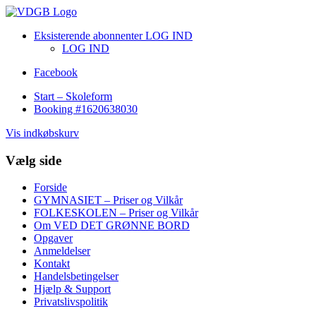
Eksisterende abonnenter LOG IND
LOG IND
Facebook
Start – Skoleform
Booking #1620638030
Vis indkøbskurv
Vælg side
Forside
GYMNASIET – Priser og Vilkår
FOLKESKOLEN – Priser og Vilkår
Om VED DET GRØNNE BORD
Opgaver
Anmeldelser
Kontakt
Handelsbetingelser
Hjælp & Support
Privatslivspolitik