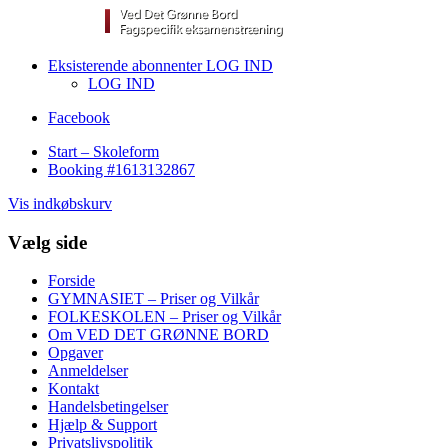
Eksisterende abonnenter LOG IND
LOG IND
Facebook
Start – Skoleform
Booking #1613132867
Vis indkøbskurv
Vælg side
Forside
GYMNASIET – Priser og Vilkår
FOLKESKOLEN – Priser og Vilkår
Om VED DET GRØNNE BORD
Opgaver
Anmeldelser
Kontakt
Handelsbetingelser
Hjælp & Support
Privatslivspolitik