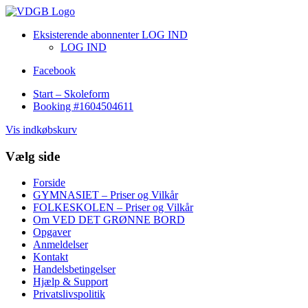
Eksisterende abonnenter LOG IND
LOG IND
Facebook
Start – Skoleform
Booking #1604504611
Vis indkøbskurv
Vælg side
Forside
GYMNASIET – Priser og Vilkår
FOLKESKOLEN – Priser og Vilkår
Om VED DET GRØNNE BORD
Opgaver
Anmeldelser
Kontakt
Handelsbetingelser
Hjælp & Support
Privatslivspolitik