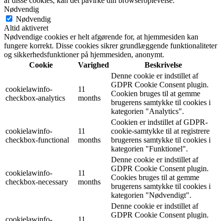
af disse cookies, kan det påvirke din browseroplevelse.
Nødvendig
Nødvendig
Altid aktiveret
Nødvendige cookies er helt afgørende for, at hjemmesiden kan
fungere korrekt. Disse cookies sikrer grundlæggende funktionaliteter
og sikkerhedsfunktioner på hjemmesiden, anonymt.
Cookie
Varighed
Beskrivelse
Denne cookie er indstillet af
GDPR Cookie Consent plugin.
cookielawinfo-
11
Cookien bruges til at gemme
checkbox-analytics
months
brugerens samtykke til cookies i
kategorien "Analytics".
Cookien er indstillet af GDPR-
cookielawinfo-
11
cookie-samtykke til at registrere
checkbox-functional
months
brugerens samtykke til cookies i
kategorien "Funktionel".
Denne cookie er indstillet af
GDPR Cookie Consent plugin.
cookielawinfo-
11
Cookies bruges til at gemme
checkbox-necessary
months
brugerens samtykke til cookies i
kategorien "Nødvendigt".
Denne cookie er indstillet af
GDPR Cookie Consent plugin.
cookielawinfo-
11