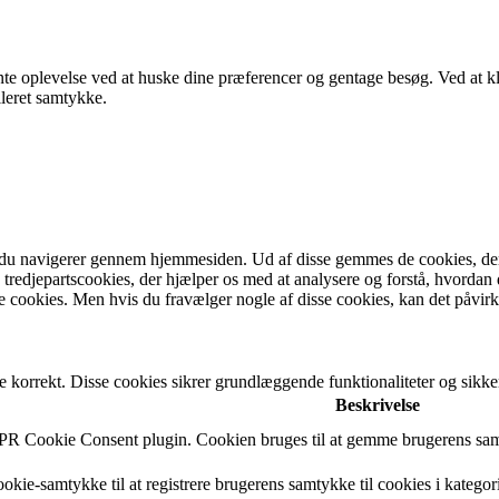
evante oplevelse ved at huske dine præferencer og gentage besøg. Ve
lleret samtykke.
du navigerer gennem hjemmesiden. Ud af disse gemmes de cookies, der ka
 tredjepartscookies, der hjælper os med at analysere og forstå, hvord
 cookies. Men hvis du fravælger nogle af disse cookies, kan det påvir
e korrekt. Disse cookies sikrer grundlæggende funktionaliteter og sik
Beskrivelse
DPR Cookie Consent plugin. Cookien bruges til at gemme brugerens samt
okie-samtykke til at registrere brugerens samtykke til cookies i kategor