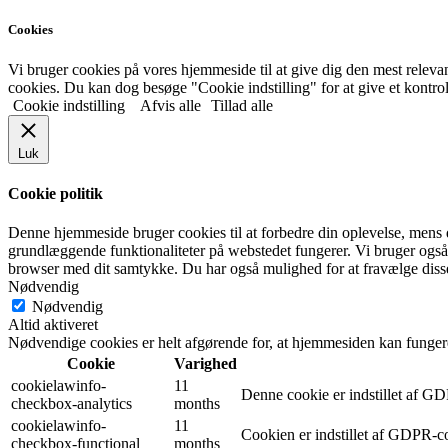
Cookies
Vi bruger cookies på vores hjemmeside til at give dig den mest rel
cookies. Du kan dog besøge "Cookie indstilling" for at give et kontro
Cookie indstilling
Afvis alle
Tillad alle
Luk
Cookie politik
Denne hjemmeside bruger cookies til at forbedre din oplevelse, mens 
grundlæggende funktionaliteter på webstedet fungerer. Vi bruger også
browser med dit samtykke. Du har også mulighed for at fravælge disse
Nødvendig
Nødvendig
Altid aktiveret
Nødvendige cookies er helt afgørende for, at hjemmesiden kan funger
Cookie
Varighed
cookielawinfo-
11
Denne cookie er indstillet af G
checkbox-analytics
months
cookielawinfo-
11
Cookien er indstillet af GDPR-co
checkbox-functional
months