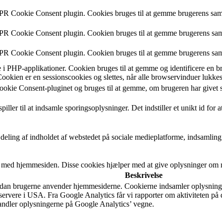
DPR Cookie Consent plugin. Cookies bruges til at gemme brugerens samt
DPR Cookie Consent plugin. Cookien bruges til at gemme brugerens samt
DPR Cookie Consent plugin. Cookien bruges til at gemme brugerens samt
 PHP-applikationer. Cookien bruges til at gemme og identificere en bru
okien er en sessionscookies og slettes, når alle browservinduer lukkes
okie Consent-pluginet og bruges til at gemme, om brugeren har givet s
ller til at indsamle sporingsoplysninger. Det indstiller et unikt id for 
 deling af indholdet af webstedet på sociale medieplatforme, indsamling
r med hjemmesiden. Disse cookies hjælper med at give oplysninger om må
Beskrivelse
ordan brugerne anvender hjemmesiderne. Cookierne indsamler oplysninge
rvere i USA. Fra Google Analytics får vi rapporter om aktiviteten på 
handler oplysningerne på Google Analytics’ vegne.