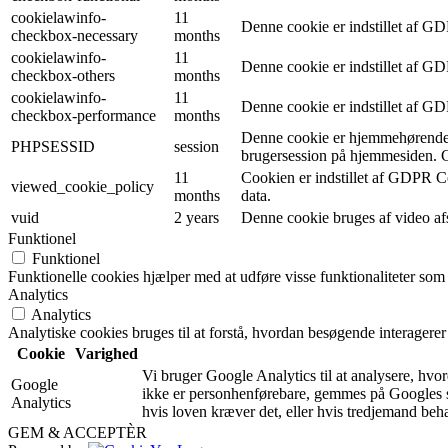
cookielawinfo-
11
Denne cookie er indstillet af G
checkbox-necessary
months
cookielawinfo-
11
Denne cookie er indstillet af G
checkbox-others
months
cookielawinfo-
11
Denne cookie er indstillet af G
checkbox-performance
months
Denne cookie er hjemmehørende i
PHPSESSID
session
brugersession på hjemmesiden. Co
11
Cookien er indstillet af GDPR Co
viewed_cookie_policy
months
data.
vuid
2 years
Denne cookie bruges af video afspi
Funktionel
Funktionel
Funktionelle cookies hjælper med at udføre visse funktionaliteter som
Analytics
Analytics
Analytiske cookies bruges til at forstå, hvordan besøgende interagere
Cookie
Varighed
Vi bruger Google Analytics til at analysere, hv
Google
ikke er personhenførebare, gemmes på Googles se
Analytics
hvis loven kræver det, eller hvis tredjemand be
GEM & ACCEPTÈR