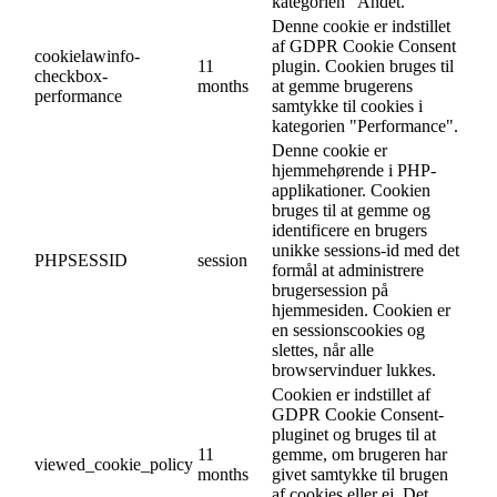
kategorien "Andet.
Denne cookie er indstillet
af GDPR Cookie Consent
cookielawinfo-
11
plugin. Cookien bruges til
checkbox-
months
at gemme brugerens
performance
samtykke til cookies i
kategorien "Performance".
Denne cookie er
hjemmehørende i PHP-
applikationer. Cookien
bruges til at gemme og
identificere en brugers
unikke sessions-id med det
PHPSESSID
session
formål at administrere
brugersession på
hjemmesiden. Cookien er
en sessionscookies og
slettes, når alle
browservinduer lukkes.
Cookien er indstillet af
GDPR Cookie Consent-
pluginet og bruges til at
11
gemme, om brugeren har
viewed_cookie_policy
months
givet samtykke til brugen
af cookies eller ej. Det