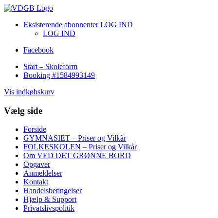
Eksisterende abonnenter LOG IND
LOG IND
Facebook
Start – Skoleform
Booking #1584993149
Vis indkøbskurv
Vælg side
Forside
GYMNASIET – Priser og Vilkår
FOLKESKOLEN – Priser og Vilkår
Om VED DET GRØNNE BORD
Opgaver
Anmeldelser
Kontakt
Handelsbetingelser
Hjælp & Support
Privatslivspolitik