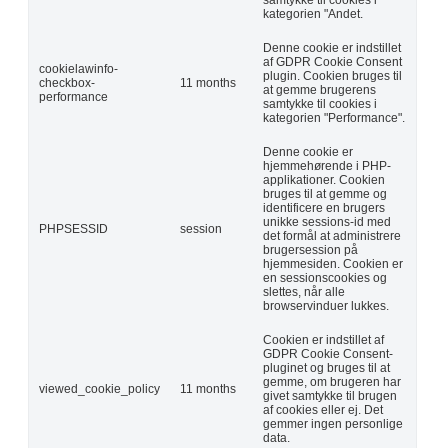
kategorien "Andet.
Denne cookie er indstillet
af GDPR Cookie Consent
cookielawinfo-
plugin. Cookien bruges til
checkbox-
11 months
at gemme brugerens
performance
samtykke til cookies i
kategorien "Performance".
Denne cookie er
hjemmehørende i PHP-
applikationer. Cookien
bruges til at gemme og
identificere en brugers
unikke sessions-id med
PHPSESSID
session
det formål at administrere
brugersession på
hjemmesiden. Cookien er
en sessionscookies og
slettes, når alle
browservinduer lukkes.
Cookien er indstillet af
GDPR Cookie Consent-
pluginet og bruges til at
gemme, om brugeren har
viewed_cookie_policy
11 months
givet samtykke til brugen
af cookies eller ej. Det
gemmer ingen personlige
data.