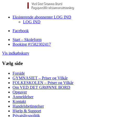
Eksisterende abonnenter LOG IND
LOG IND
Facebook
Start – Skoleform
Booking #1582302417
Vis indkøbskurv
Vælg side
Forside
GYMNASIET – Priser og Vilkår
FOLKESKOLEN – Priser og Vilkår
Om VED DET GRØNNE BORD
Opgaver
Anmeldelser
Kontakt
Handelsbetingelser
Hjælp & Support
Privatslivspolitik