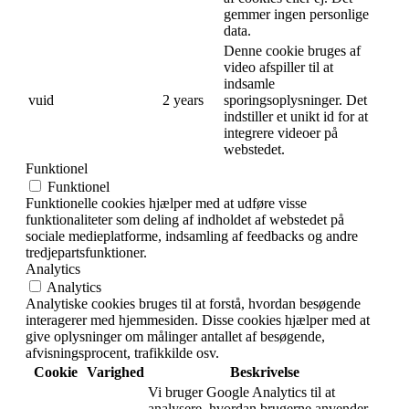
gemmer ingen personlige
data.
Denne cookie bruges af
video afspiller til at
indsamle
vuid
2 years
sporingsoplysninger. Det
indstiller et unikt id for at
integrere videoer på
webstedet.
Funktionel
Funktionel
Funktionelle cookies hjælper med at udføre visse
funktionaliteter som deling af indholdet af webstedet på
sociale medieplatforme, indsamling af feedbacks og andre
tredjepartsfunktioner.
Analytics
Analytics
Analytiske cookies bruges til at forstå, hvordan besøgende
interagerer med hjemmesiden. Disse cookies hjælper med at
give oplysninger om målinger antallet af besøgende,
afvisningsprocent, trafikkilde osv.
Cookie
Varighed
Beskrivelse
Vi bruger Google Analytics til at
analysere, hvordan brugerne anvender