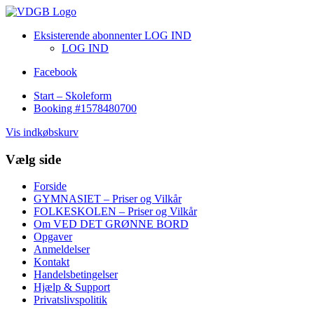
Eksisterende abonnenter LOG IND
LOG IND
Facebook
Start – Skoleform
Booking #1578480700
Vis indkøbskurv
Vælg side
Forside
GYMNASIET – Priser og Vilkår
FOLKESKOLEN – Priser og Vilkår
Om VED DET GRØNNE BORD
Opgaver
Anmeldelser
Kontakt
Handelsbetingelser
Hjælp & Support
Privatslivspolitik