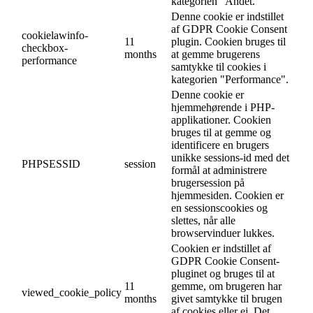
kategorien "Andet.
Denne cookie er indstillet
af GDPR Cookie Consent
cookielawinfo-
11
plugin. Cookien bruges til
checkbox-
months
at gemme brugerens
performance
samtykke til cookies i
kategorien "Performance".
Denne cookie er
hjemmehørende i PHP-
applikationer. Cookien
bruges til at gemme og
identificere en brugers
unikke sessions-id med det
PHPSESSID
session
formål at administrere
brugersession på
hjemmesiden. Cookien er
en sessionscookies og
slettes, når alle
browservinduer lukkes.
Cookien er indstillet af
GDPR Cookie Consent-
pluginet og bruges til at
11
gemme, om brugeren har
viewed_cookie_policy
months
givet samtykke til brugen
af cookies eller ej. Det