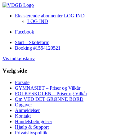
Eksisterende abonnenter LOG IND
LOG IND
Facebook
Start – Skoleform
Booking #1554120521
Vis indkøbskurv
Vælg side
Forside
GYMNASIET – Priser og Vilkår
FOLKESKOLEN – Priser og Vilkår
Om VED DET GRØNNE BORD
Opgaver
Anmeldelser
Kontakt
Handelsbetingelser
Hjælp & Support
Privatslivspolitik