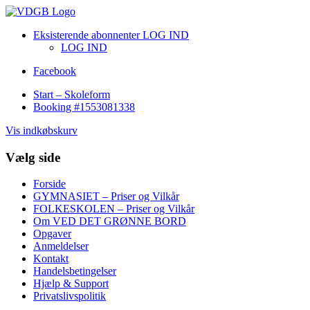
Eksisterende abonnenter LOG IND
LOG IND
Facebook
Start – Skoleform
Booking #1553081338
Vis indkøbskurv
Vælg side
Forside
GYMNASIET – Priser og Vilkår
FOLKESKOLEN – Priser og Vilkår
Om VED DET GRØNNE BORD
Opgaver
Anmeldelser
Kontakt
Handelsbetingelser
Hjælp & Support
Privatslivspolitik