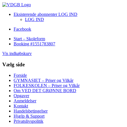
Eksisterende abonnenter LOG IND
LOG IND
Facebook
Start – Skoleform
Booking #1551783807
Vis indkøbskurv
Vælg side
Forside
GYMNASIET – Priser og Vilkår
FOLKESKOLEN – Priser og Vilkår
Om VED DET GRØNNE BORD
Opgaver
Anmeldelser
Kontakt
Handelsbetingelser
Hjælp & Support
Privatslivspolitik