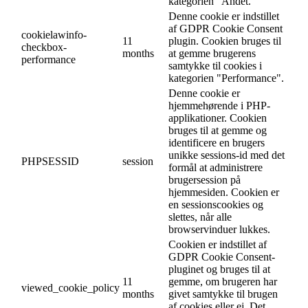
kategorien "Andet.
Denne cookie er indstillet
af GDPR Cookie Consent
cookielawinfo-
11
plugin. Cookien bruges til
checkbox-
months
at gemme brugerens
performance
samtykke til cookies i
kategorien "Performance".
Denne cookie er
hjemmehørende i PHP-
applikationer. Cookien
bruges til at gemme og
identificere en brugers
unikke sessions-id med det
PHPSESSID
session
formål at administrere
brugersession på
hjemmesiden. Cookien er
en sessionscookies og
slettes, når alle
browservinduer lukkes.
Cookien er indstillet af
GDPR Cookie Consent-
pluginet og bruges til at
11
gemme, om brugeren har
viewed_cookie_policy
months
givet samtykke til brugen
af cookies eller ej. Det