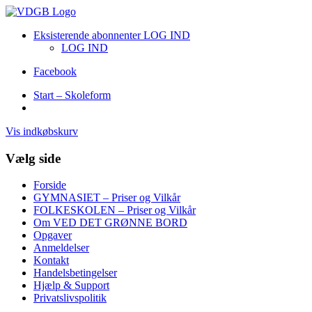
Eksisterende abonnenter LOG IND
LOG IND
Facebook
Start – Skoleform
Vis indkøbskurv
Vælg side
Forside
GYMNASIET – Priser og Vilkår
FOLKESKOLEN – Priser og Vilkår
Om VED DET GRØNNE BORD
Opgaver
Anmeldelser
Kontakt
Handelsbetingelser
Hjælp & Support
Privatslivspolitik