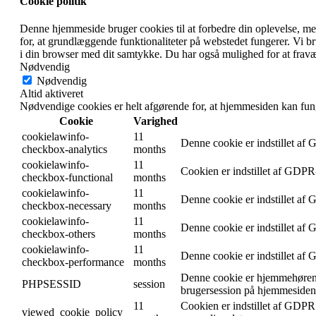
Cookie politik
Denne hjemmeside bruger cookies til at forbedre din oplevelse, m
for, at grundlæggende funktionaliteter på webstedet fungerer. Vi 
i din browser med dit samtykke. Du har også mulighed for at fravæ
Nødvendig
Nødvendig
Altid aktiveret
Nødvendige cookies er helt afgørende for, at hjemmesiden kan fun
Cookie
Varighed
cookielawinfo-
11
Denne cookie er indstillet af
checkbox-analytics
months
cookielawinfo-
11
Cookien er indstillet af GDPR-
checkbox-functional
months
cookielawinfo-
11
Denne cookie er indstillet af
checkbox-necessary
months
cookielawinfo-
11
Denne cookie er indstillet af
checkbox-others
months
cookielawinfo-
11
Denne cookie er indstillet af
checkbox-performance
months
Denne cookie er hjemmehørende
PHPSESSID
session
brugersession på hjemmesiden.
11
Cookien er indstillet af GDPR
viewed_cookie_policy