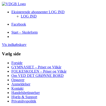
Eksisterende abonnenter LOG IND
LOG IND
Facebook
Start – Skoleform
Vis indkøbskurv
Vælg side
Forside
GYMNASIET – Priser og Vilkår
FOLKESKOLEN – Priser og Vilkår
Om VED DET GRØNNE BORD
Opgaver
Anmeldelser
Kontakt
Handelsbetingelser
Hjælp & Support
Privatslivspolitik