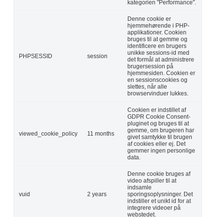
kategorien "Performance".
Denne cookie er
hjemmehørende i PHP-
applikationer. Cookien
bruges til at gemme og
identificere en brugers
unikke sessions-id med
PHPSESSID
session
det formål at administrere
brugersession på
hjemmesiden. Cookien er
en sessionscookies og
slettes, når alle
browservinduer lukkes.
Cookien er indstillet af
GDPR Cookie Consent-
pluginet og bruges til at
gemme, om brugeren har
viewed_cookie_policy
11 months
givet samtykke til brugen
af cookies eller ej. Det
gemmer ingen personlige
data.
Denne cookie bruges af
video afspiller til at
indsamle
vuid
2 years
sporingsoplysninger. Det
indstiller et unikt id for at
integrere videoer på
webstedet.