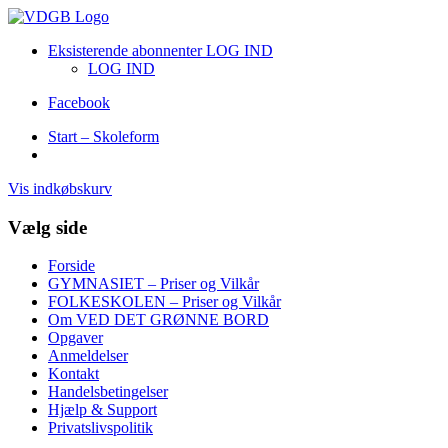
Eksisterende abonnenter LOG IND
LOG IND
Facebook
Start – Skoleform
Vis indkøbskurv
Vælg side
Forside
GYMNASIET – Priser og Vilkår
FOLKESKOLEN – Priser og Vilkår
Om VED DET GRØNNE BORD
Opgaver
Anmeldelser
Kontakt
Handelsbetingelser
Hjælp & Support
Privatslivspolitik